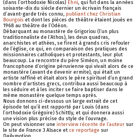
(dans l’orthodoxie Nicolas)
Ehni
, qui fut dans la années
soixante-dix du siècle dernier un écrivain français
d’avant-garde très connu,
publiant chez Christian
Bourgois
et dont les pièces de théâtre étaient joués en
1968 au théâtre de l’Odéon.
Débarquant au monastère de Grigoriou (l’un plus
traditionnaliste de l’Athos), les deux quadras,
anarchistes et athées, se firent à grands cris refouler
de l’église, ce qui, en comparaison des pratiques des
missionnaires catholiques et protestants, leur plut
beaucoup. La rencontre du père Siméon, un moine
francophone d’origine péruvienne qui vivait alors de ce
monastère (avant de devenir ermite), qui était un
artiste raffiné et était alors le père spirituel d’un grand
nombre d’artistes grecs, contribua aussi beaucoup à
les séduire et à les inciter se faire baptiser dans le
même monastère quelque temps après.
Nous donnons ci-dessous un large extrait de cet
épisode tel qu’il est rapporté par Louis (dans
l’orthodoxie Grégoire) Schittly, et qui donnera aussi
une vision plus précise du style de l’ouvrage.
On peut visionner une
interview récente de l’auteur
sur
le site de France 3 Alsace et
ce reportage
sur
Dailymotion.