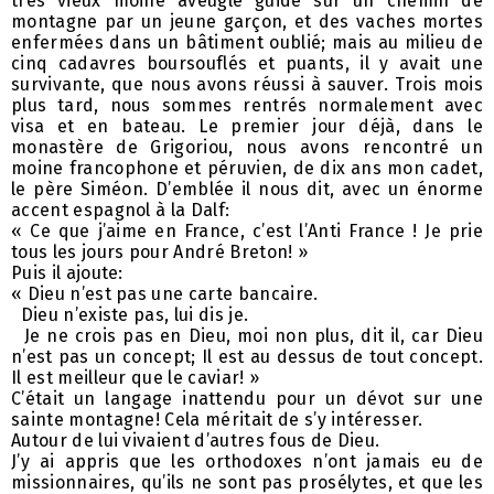
très vieux moine aveugle guidé sur un chemin de
montagne par un jeune garçon, et des vaches mortes
enfermées dans un bâtiment oublié; mais au milieu de
cinq cadavres boursouflés et puants, il y avait une
survivante, que nous avons réussi à sauver. Trois mois
plus tard, nous sommes rentrés normalement avec
visa et en bateau. Le premier jour déjà, dans le
monastère de Grigoriou, nous avons rencontré un
moine francophone et péruvien, de dix ans mon cadet,
le père Siméon. D’emblée il nous dit, avec un énorme
accent espagnol à la Dalf:
« Ce que j’aime en France, c’est l’Anti France ! Je prie
tous les jours pour André Breton! »
Puis il ajoute:
« Dieu n’est pas une carte bancaire.
Dieu n’existe pas, lui dis je.
Je ne crois pas en Dieu, moi non plus, dit il, car Dieu
n’est pas un concept; Il est au dessus de tout concept.
Il est meilleur que le caviar! »
C’était un langage inattendu pour un dévot sur une
sainte montagne! Cela méritait de s’y intéresser.
Autour de lui vivaient d’autres fous de Dieu.
J’y ai appris que les orthodoxes n’ont jamais eu de
missionnaires, qu’ils ne sont pas prosélytes, et que les