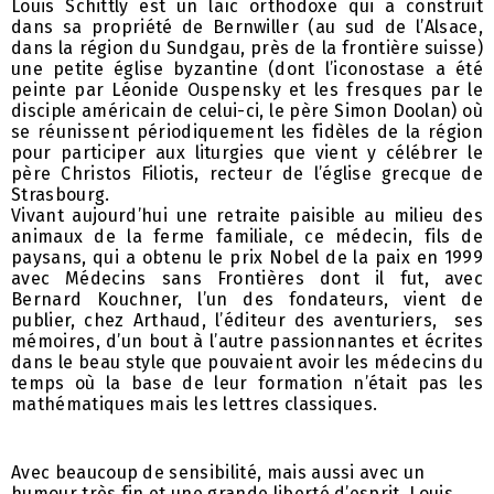
Louis Schittly est un laïc orthodoxe qui a construit
dans sa propriété de Bernwiller (au sud de l’Alsace,
dans la région du Sundgau, près de la frontière suisse)
une petite église byzantine (dont l’iconostase a été
peinte par Léonide Ouspensky et les fresques par le
disciple américain de celui-ci, le père Simon Doolan) où
se réunissent périodiquement les fidèles de la région
pour participer aux liturgies que vient y célébrer le
père Christos Filiotis, recteur de l’église grecque de
Strasbourg.
Vivant aujourd’hui une retraite paisible au milieu des
animaux de la ferme familiale, ce médecin, fils de
paysans, qui a obtenu le prix Nobel de la paix en 1999
avec Médecins sans Frontières dont il fut, avec
Bernard Kouchner, l’un des fondateurs, vient de
publier, chez Arthaud, l’éditeur des aventuriers, ses
mémoires, d’un bout à l’autre passionnantes et écrites
dans le beau style que pouvaient avoir les médecins du
temps où la base de leur formation n’était pas les
mathématiques mais les lettres classiques.
Avec beaucoup de sensibilité, mais aussi avec un
humour très fin et une grande liberté d’esprit, Louis