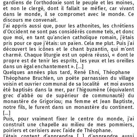
gardiens de l’orthodoxie sont le peuple et les moines,
et non le clergé, dont il fallait se méfier, car vivant
dans le monde, il se compromet avec le monde. Ce
discours me convenait.
J’ai appris aussi que, pour les athonites, les chrétiens
d’Occident ne sont pas considérés comme tels, et donc
que moi, en tant qu’ancien catholique romain, j’étais
pris pour ce que j’étais: un païen. Cela me plut. Puis j’ai
découvert les icônes et le chant byzantin, qui m’ont
charmé. Chaque liturgie est un opéra réussi, « dont le
propre est de tenir les esprits, les yeux et les oreilles
dans un égal enchantement ». […]
Quelques années plus tard, René Ehni, Théophane
Théophane Bruchlen, un poète parnassien du village
voisin et ouvrier communal de sa localité et moi avons
été baptisés dans la mer, par l’higoumène (équivalent
grec d’abbé ou de supérieur de communauté) du
monastère de Grigoriou; ma femme et Jean Baptiste,
notre fils, le furent dans un monastère du continent.
[…]
Puis, pour vraiment fixer le centre du monde, j’ai
construit une chapelle au milieu de mes pommiers,
poiriers et cerisiers avec l’aide de Théophane.
J’étais content d’apprendre […] d’apprendre aussi