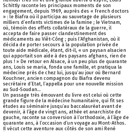
Schittly raconte les principaux moments de son
engagement, depuis 1969, auprès des « French doctors
» : le Biafra où il participa au sauvetage de plusieurs
milliers d’enfants victimes de la famine ; le Vietnam,
où, témoin des effets collatéraux de la guerre, il
accepta de faire passer clandestinement des
médicaments au Viêt-Công ; puis l’Afghanistan, où il
décida de porter secours à la population privée de
toute aide médicale, étant, dit-il, « un paysan alsacien
qui apportait son aide à des paysans afghans, rien de
plus ! » De retour en Alsace, à un peu plus de quarante
ans, Louis se maria, fonda une famille, et pratiqua la
médecine près de chez lui, jusqu’au jour où Bernard
Kouchner, ancien compagnon du Biafra devenu
secrétaire d’Etat, l’appella pour une nouvelle mission
au Sud-Soudan…
Un passage très émouvant du livre est celui où cette
grande figure de la médecine humanitaire, qui fit ses
études au séminaire jusqu’au baccalauréat avant de
devenir, à l’âge de vingt ans, athée et anarchiste de
gauche, raconte sa conversion à l’orthodoxie, à l’âge de
quarante ans, à l’occasion d’un voyage au Mont-Athos.
Il vécut cette aventure aux côtés de son ami René