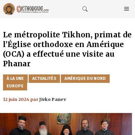
Aller
au
M
contenu
Le métropolite Tikhon, primat de
l’Église orthodoxe en Amérique
(OCA) a effectué une visite au
Phanar
CATÉGORIES
À LA UNE
ACTUALITÉS
AMÉRIQUE DU NORD
EUROPE
12 juin 2024
par
Jivko Panev