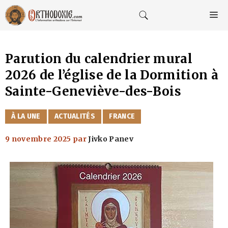
Aller
au
M
contenu
Parution du calendrier mural
2026 de l’église de la Dormition à
Sainte-Geneviève-des-Bois
CATÉGORIES
À LA UNE
ACTUALITÉS
FRANCE
9 novembre 2025
par
Jivko Panev