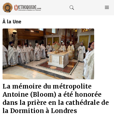
Aller
au
M
contenu
À la Une
La mémoire du métropolite
Antoine (Bloom) a été honorée
dans la prière en la cathédrale de
la Dormition à Londres